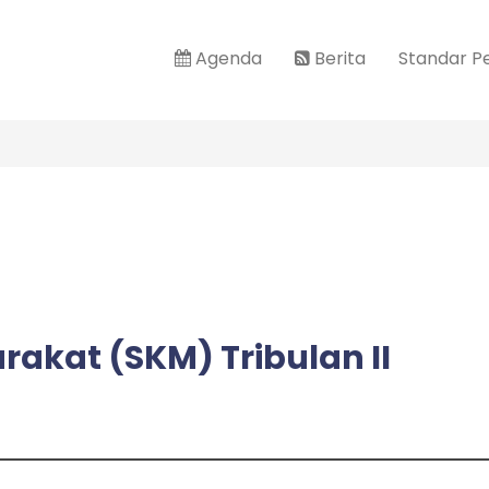
Agenda
Berita
Standar P
akat (SKM) Tribulan II