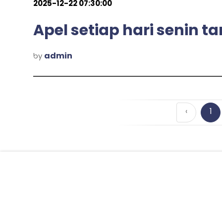
2025-12-22 07:30:00
Apel setiap hari senin 
admin
by
‹
1