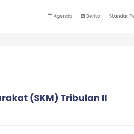
Agenda
Berita
Standar P
akat (SKM) Tribulan II