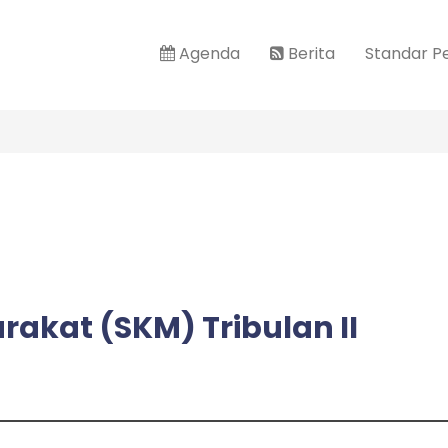
Agenda
Berita
Standar P
akat (SKM) Tribulan II