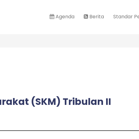
Agenda
Berita
Standar P
akat (SKM) Tribulan II